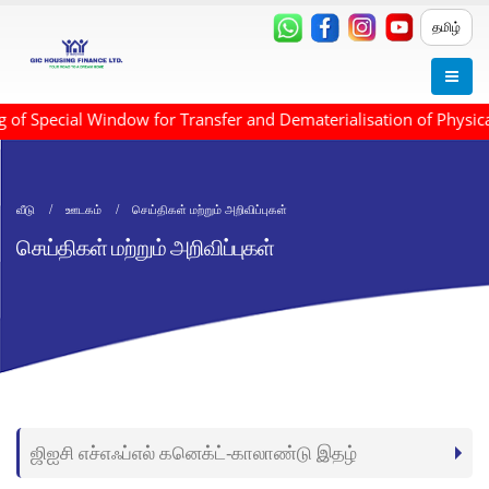
தமிழ்
of Special Window for Transfer and Dematerialisation of Physica
வீடு
ஊடகம்
செய்திகள் மற்றும் அறிவிப்புகள்
செய்திகள் மற்றும் அறிவிப்புகள்
ஜிஐசி எச்எஃப்எல் கனெக்ட்-காலாண்டு இதழ்