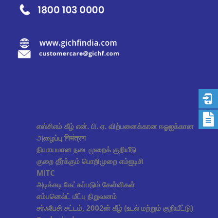
எஸ்சிஎம் கீழ் என். பி. ஏ. விற்பனைக்கான ஈஓஐக்கான
அழைப்பு निमंत्रण
நியாயமான நடைமுறைக் குறியீடு
குறை தீர்க்கும் பொறிமுறை எம்ஐடிசி
MITC
அடிக்கடி கேட்கப்படும் கேள்விகள்
எம்பனெல்ட் மீட்பு நிறுவனம்
சர்ஃபேசி சட்டம், 2002ன் கீழ் (உடல் மற்றும் குறியீட்டு)