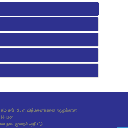
் கீழ் என். பி. ஏ. விற்பனைக்கான ஈஓஐக்கான
निमंत्रण
ன நடைமுறைக் குறியீடு