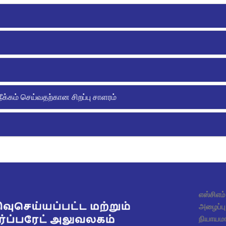
நீக்கம் செய்வதற்கான சிறப்பு சாளரம்
எஸ்சிஎம
அழைப்பு 
நியாயமா