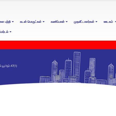
ளை பற்றி
கடன் பொருட்கள்
கணிப்பான்
முதலீட்டாளர்கள்
ஊடகம்
ோர்டல்
் யூ/ஆர்.47(1)