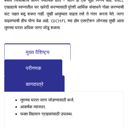
बसेल त्यासोबतच आपण स्थायिक होतो – आणि हा एक सुज्ञ निर्णय आहे. शेवटी,
एखाद्याचे स्वप्नातील घर खरेदी करण्यासाठी पुरेशी आर्थिक संसाधने गोळा करण्याची
वाट पाहत बसू शकत नाही. तुम्ही आयुष्यात वाढता तसे ते नंतर करता येते. जागा
वाढवण्याची हीच योग्य वेळ आहे. GICHFL च्या होम एक्स्टेंशन लोनसह तुम्ही आता
तुमच्या घरात अधिक जागा जोडू शकता.
मुख्य वैशिष्ट्य
परीगणक
कागदपत्रे
तुमच्या घरात जागा जोडण्यासाठी कर्ज.
आकर्षक व्याजदर.
फक्त विद्यमान ग्राहकांसाठी उपलब्ध.