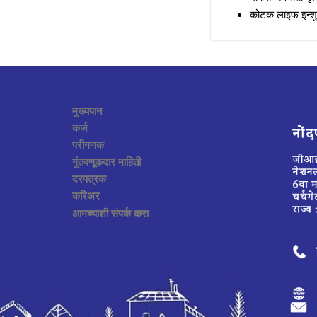
कोटक लाइफ इन्शुरन्
मुख्यपान
कर्ज
परीगणक
गुंतवणूकदार माहिती
दरपत्रक
करिअर
आमच्याशी संपर्क करा