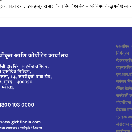
स, बिर्ला सन लाइफ इन्शुरन्स द्वारे जीवन विमा ( एकवेळच्या प्रीमियम विरुद्ध पर्याय) व्यवस
एससीएम अ
निमंत्रण
फेअरप्रक
तक्रारनिव
एम.आय.टी
वारंवार वि
पॅनेल केल
सरफेसी का
गोपनीयता
लिलाव माल
ग्राहक ज
बोरोरच्या 
प्रक्रिया