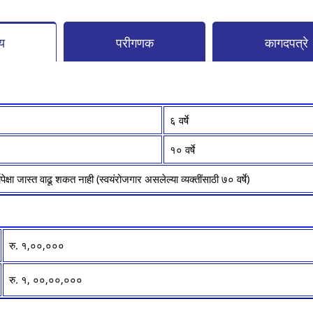
्य
परीगणक
कागदपत्रे
६ वर्षे
१० वर्षे
ापेक्षा जास्त वाढू शकत नाही (स्वयंरोजगार असलेल्या व्यक्तींसाठी ७० वर्षे)
रु. १,००,०००
रु. १, ००,००,०००