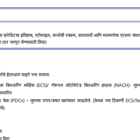
हा क्रेडिटचा इतिहास, प्रोफाइल, कर्जाची रक्कम, कालावधी आणि मालमत्तेचा प्रकार या
 (दर जाणून घेण्यासाठी लिंक)
कर्जाचे ईएमआय याद्वारे भरू शकता:
निक क्लिअरिंग सर्व्हिस (ECS)/ नॅशनल ऑटोमेटेड क्लिअरिंग हाऊस (NACH)- तुमच्
 आधारित
ेड चेक (PDCs) – तुमच्या पगार/बचत खात्यावर काढलेले. (केवळ ज्या ठिकाणी ECS/
णी)
मा
ू विमा