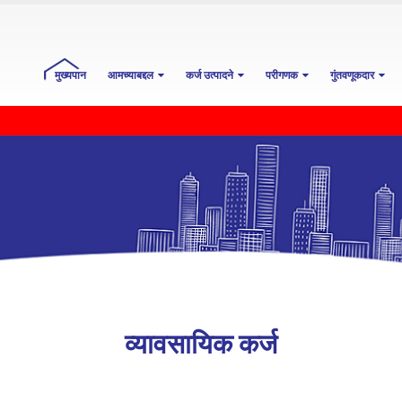
मुख्यपान
आमच्याबद्दल
कर्ज उत्पादने
परीगणक
गुंतवणूकदार
व्यावसायिक कर्ज