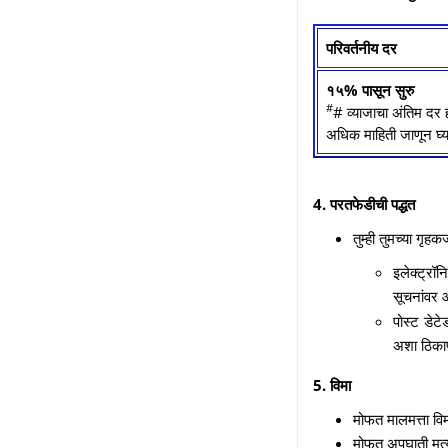
परिवर्तनीय दर
१५% पासून सुरु
#
# व्याजाचा अंतिम दर 
अधिक माहिती जाणून घ्या
4. परतफेडीची पद्धत
तुम्ही तुमच्या गृह
इलेक्ट्रॉ
सूचनांवर
पोस्ट डेट
अशा ठिका
5. विमा
मोफत मालमत्ता वि
मोफत अपघाती मृत्य