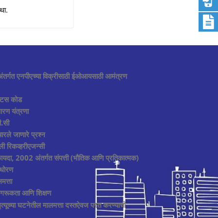
्था.
ंतर्गत एनपीएच्या विक्रीसाठी ईओआयसाठी आमंत्रण
्टिस कोड
ारण यंत्रणा
.सी
चारले जाणारे प्रश्न
ेली रिकव्हरीएजन्सी
यदा, 2002 अंतर्गत संपत्ती (भौतिक आणि प्रतिकात्मक)
 धोरण
मत्ता
ागरूकता आणि शिक्षण
मृत्यूच्या घटनेतील मालमत्ता दस्तऐवज परत करण्याची