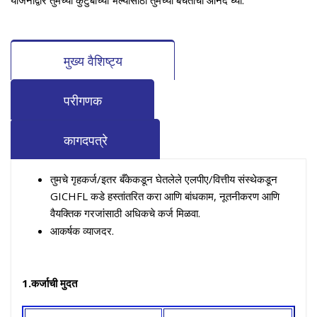
योजनांद्वारे तुमच्या कुटुंबाच्या भल्यासाठी तुमच्या बचतीचा आनंद घ्या.
मुख्य वैशिष्ट्य
परीगणक
कागदपत्रे
तुमचे गृहकर्ज/इतर बँकेकडून घेतलेले एलपीए/वित्तीय संस्थेकडून
GICHFL कडे हस्तांतरित करा आणि बांधकाम, नूतनीकरण आणि
वैयक्तिक गरजांसाठी अधिकचे कर्ज मिळवा.
आकर्षक व्याजदर.
1.कर्जाची मुदत