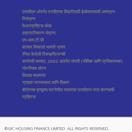
एससीएम अंतर्गत एनपीएच्या विक्रीसाठी ईओआयसाठी आमंत्रण
निमंत्रण
फेअरप्रक्टिस कोड
तक्रारनिवारण यंत्रणा
एम.आय.टी.सी
वारंवार विचारले जाणारे प्रश्न
पॅनेल केलेली रिकव्हरीएजन्सी
सरफेसी कायदा, 2002 अंतर्गत संपत्ती (भौतिक आणि प्रतिकात्मक)
गोपनीयता धोरण
लिलाव मालमत्ता
ग्राहक जागरूकता आणि शिक्षण
बोरोरच्या मृत्यूच्या घटनेतील मालमत्ता दस्तऐवज परत करण्याची
प्रक्रिया
©GIC HOUSING FINANCE LIMITED. ALL RIGHTS RESERVED.