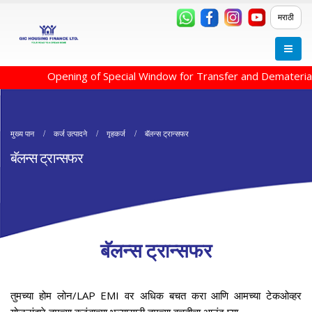
मराठी
Opening of Special Window for Transfer and Dematerialis
मुख्य पान
कर्ज उत्पादने
गृहकर्ज
बॅलन्स ट्रान्सफर
बॅलन्स ट्रान्सफर
बॅलन्स ट्रान्सफर
तुमच्या होम लोन/LAP EMI वर अधिक बचत करा आणि आमच्या टेकओव्हर